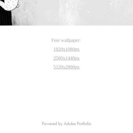
Free wallpaper:
1920x1080px
2560x1440px
5120x2880px
Powered by
Adobe Portfolio