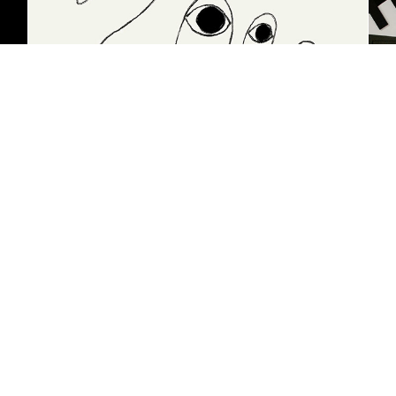
Globussyndrom
K!NET!CS