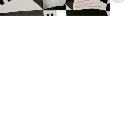
SEHSÜCHTE TRAILER 2013
Never touch suspicious buttons